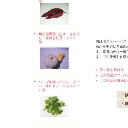
等）
旬の実野菜（なす・きゅう
り・枝付き枝豆・トマト
餌はポストハーベス
等）
ぬかを中心に自家配
す。黄身の色は一般
す。【生産者】佐藤
買い物を続ける
この商品について
この商品を友達に
ハーブ各種（バジル・タイ
ム・オレガノ・レモンバー
ム等
・ 
・ 