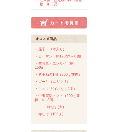
在来種・固定種のみの農産
物・加工品
オススメ商品
・茄子（３本入り)
・ピーマン（約120g/4～6個)
・空芯菜・エンサイ（約
150g）
・紫玉ねぎ1個（200ｇ前後）
・ゴーヤ（ニガウリ）
・キュウリ(イボなし1本）
・中玉完熟トマト（200ｇ前
後、4～8個）
・
緑なす(大）
・赤しそ（100ｇ)