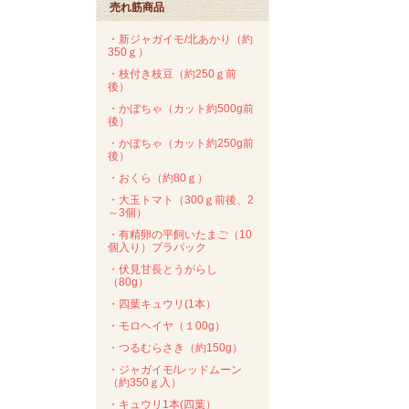
売れ筋商品
・新ジャガイモ/北あかり（約
350ｇ）
・枝付き枝豆（約250ｇ前
後）
・かぼちゃ（カット約500g前
後）
・かぼちゃ（カット約250g前
後）
・おくら（約80ｇ）
・大玉トマト（300ｇ前後、2
～3個）
・有精卵の平飼いたまご（10
個入り）プラパック
・伏見甘長とうがらし
（80g）
・四葉キュウリ(1本）
・モロヘイヤ（１00g）
・つるむらさき（約150g）
・ジャガイモ/レッドムーン
（約350ｇ入）
・キュウリ1本(四葉）