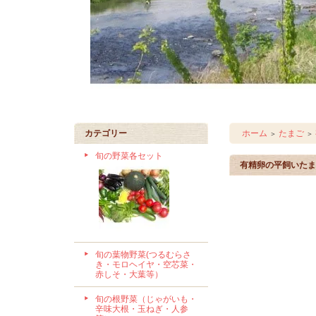
カテゴリー
ホーム
たまご
＞
＞
旬の野菜各セット
有精卵の平飼いたま
旬の葉物野菜(つるむらさ
き・モロヘイヤ・空芯菜・
赤しそ・大葉等）
旬の根野菜（じゃがいも・
辛味大根・玉ねぎ・人参