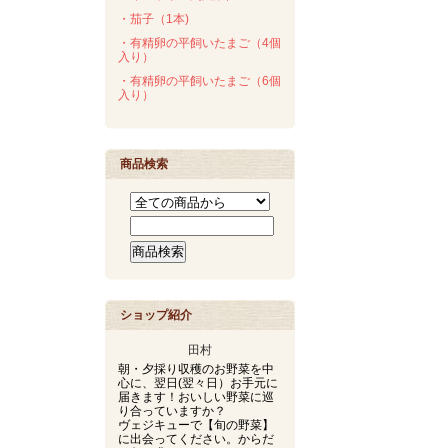
・茄子（1本)
・有精卵の平飼いたまご（4個
入り）
・有精卵の平飼いたまご（6個
入り）
商品検索
ショップ紹介
田村
朝・夕採り収穫のお野菜を中
心に、翌日(翌々日）お手元に
届きます！おいしい野菜に巡
り合っていますか？
ヴェジキューで【旬の野菜】
に出会ってください。からだ